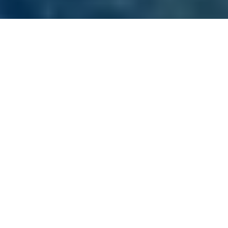
Home
/
Kompetenzen
/
Partner IONOS
IONOS Cloud: Deutsche
Cloud-Technologie für
souveräne IT-Strategien
Die IONOS Cloud richtet sich gezielt an Unternehmen
und öffentliche Auftraggeber, die ihre IT in die Cloud
überführen möchten und das möglichst ohne
Kontrollverlust, ohne Rechtsrisiken und ohne Vendor
Lock-in.