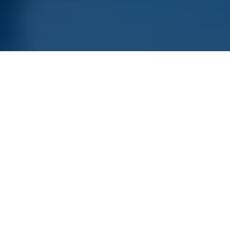
Home
/
Kompetenzen
/
SAP Security Check
Wie sicher ist Ihr
SAP‑System wirklich?
Mit dem SAP Security Check der BTC AG erhalten Sie
eine strukturierte, praxisnahe Analyse Ihrer
SAP‑Systemlandschaft. Unsere Expert:innen prüfen
Berechtigungen, sicherheitsrelevante Einstellungen
und Compliance‑Aspekte gezielt und nachvollziehbar.