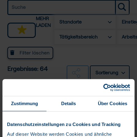
MEHR
Standorte
Einstie
LADEN
Tätigkeitsbereich
Arbeit
Filter löschen
Ergebnisse: 64
Sortierung
Testmanager *in /
Testautomatisierung IT-Projekte
Zustimmung
Details
Über Cookies
Festanstellung
BTC AG
Datenschutzeinstellungen zu Cookies und Tracking
Auf dieser Website werden Cookies und ähnliche