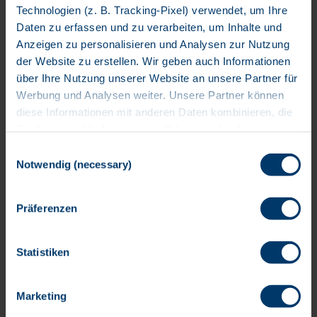
Technologien (z. B. Tracking-Pixel) verwendet, um Ihre
Daten zu erfassen und zu verarbeiten, um Inhalte und
Senior Netzwerkadministrator
Anzeigen zu personalisieren und Analysen zur Nutzung
*in / Network Engineer Cisco
der Website zu erstellen. Wir geben auch Informationen
Festanstellung
über Ihre Nutzung unserer Website an unsere Partner für
Werbung und Analysen weiter. Unsere Partner können
BTC IT Services GmbH
diese Informationen mit anderen Daten kombinieren, die
Sie ihnen zur Verfügung gestellt haben oder die sie
während Ihrer Nutzung ihrer Dienste gesammelt haben.
Einwilligungsauswahl
People Lead *
Bitte wählen Sie Ihre Einwilligungspräferenzen in Bezug
Notwendig (necessary)
auf Cookies und ähnliche Technologien und die
Festanstellung
entsprechende Datenverarbeitung aus. Sie können Ihre
Präferenzen
BTC IT Services GmbH
Einwilligung jederzeit widerrufen, indem Sie z.B. auf das
„Cookie“-Logo am unteren linken Bildschirmrand klicken,
diesen Banner wieder aufrufen und die gewünschten
Statistiken
Einstellungen vornehmen. Weitere Informationen über die
Marketing Manager *in /
Einzelheiten der betreffenden Datenverarbeitung, die
Kampagnenmanager *in
Marketing
Verwendung von Cookies und anderen Technologien, die
Speicherdauer, die Datenempfänger, die
Festanstellung