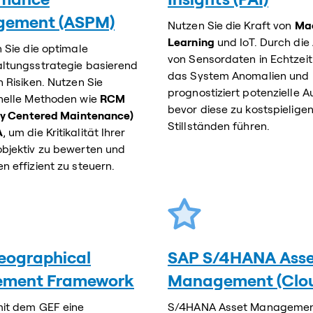
ement (ASPM)
Nutzen Sie die Kraft von
Ma
Learning
und IoT. Durch die
n Sie die optimale
von Sensordaten in Echtzeit
ltungsstrategie basierend
das System Anomalien und
n Risiken. Nutzen Sie
prognostiziert potenzielle Au
nelle Methoden wie
RCM
bevor diese zu kostspielige
ity Centered Maintenance)
Stillständen führen.
A
, um die Kritikalität Ihrer
bjektiv zu bewerten und
n effizient zu steuern.
eographical
SAP S/4HANA Asse
ement Framework
Management (Clo
mit dem GEF eine
S/4HANA Asset Management 