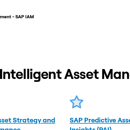
ement - SAP IAM
 Intelligent Asset M
set Strategy and
SAP Predictive Ass
rmance
Insights (PAI)