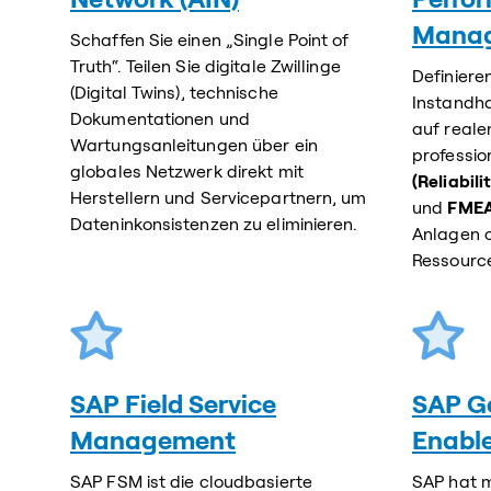
Manag
Schaffen Sie einen „Single Point of
Truth“. Teilen Sie digitale Zwillinge
Definiere
(Digital Twins), technische
Instandha
Dokumentationen und
auf reale
Wartungsanleitungen über ein
professio
globales Netzwerk direkt mit
(Reliabil
Herstellern und Servicepartnern, um
und
FME
Dateninkonsistenzen zu eliminieren.
Anlagen o
Ressource
SAP Field Service
SAP G
Management
Enabl
SAP FSM ist die cloudbasierte
SAP hat 