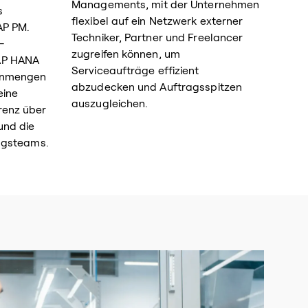
Managements, mit der Unternehmen
s
flexibel auf ein Netzwerk externer
AP PM.
Techniker, Partner und Freelancer
-
zugreifen können, um
AP HANA
Serviceaufträge effizient
tenmengen
abzudecken und Auftragsspitzen
eine
auszugleichen.
renz über
und die
ungsteams.