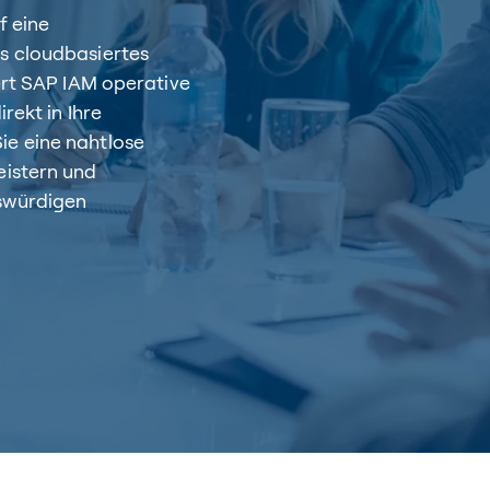
f eine
s cloudbasiertes
ert SAP IAM operative
rekt in Ihre
ie eine nahtlose
eistern und
swürdigen