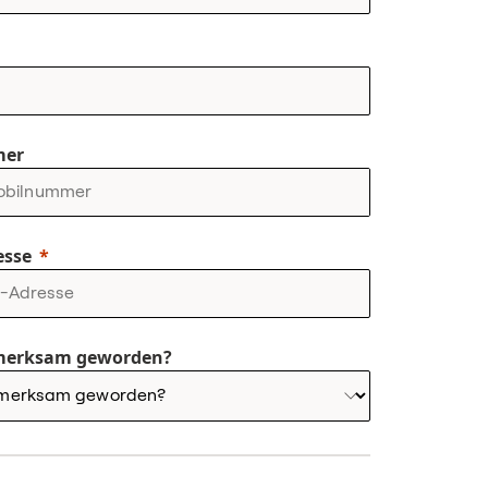
mer
esse
ufmerksam geworden?