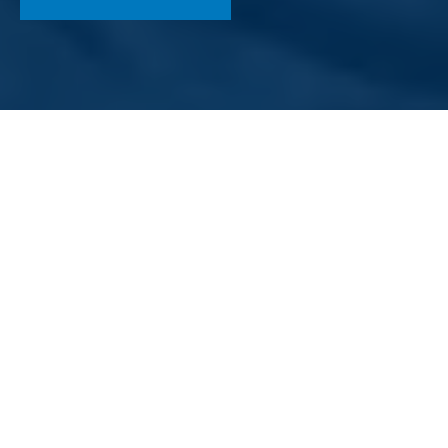
Home
/
Karriere
Starke Teams mit echter
WIR-Power!
Erfolg in der IT-Welt entsteht durch Teamarbeit. Wir
setzen deshalb auf starke Teams mit Menschen, die
sich vertrauen und gemeinsam mehr erreichen wollen.
Teams mit echter Wir-Power.
Wie wir als Teamplayer