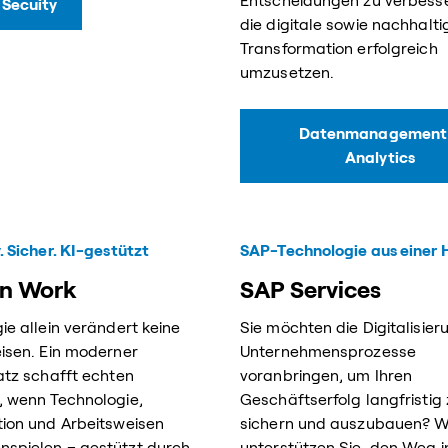
Entscheidungen zu verbess
 Secuity
die digitale sowie nachhalti
Transformation erfolgreich
umzusetzen.
Datenmanagement
Analytics
. Sicher. KI-gestützt
SAP-Technologie aus einer 
n Work
SAP Services
ie allein verändert keine
Sie möchten die Digitalisier
isen. Ein moderner
Unternehmensprozesse
atz schafft echten
voranbringen, um Ihren
 wenn Technologie,
Geschäftserfolg langfristig
ion und Arbeitsweisen
sichern und auszubauen? W
spielen – gestützt durch
unterstützen Sie, den Weg i