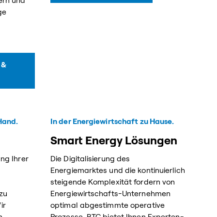
ern und
ge
 &
Hand.
In der Energiewirtschaft zu Hause.
Smart Energy Lösungen
ung Ihrer
Die Digitalisierung des
Energiemarktes und die kontinuierlich
steigende Komplexität fordern von
 zu
Energiewirtschafts-Unternehmen
ir
optimal abgestimmte operative
n
Prozesse. BTC bietet Ihnen Experten-