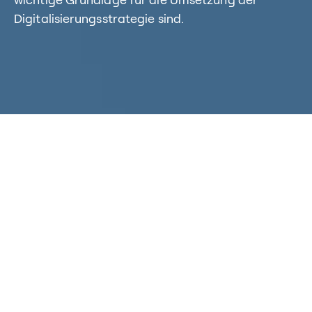
wichtige Grundlage für die Umsetzung der
Digitalisierungsstrategie sind.
Home
/
Kompetenzen
/
Managed Services & Support
Unser Leistungsspektum