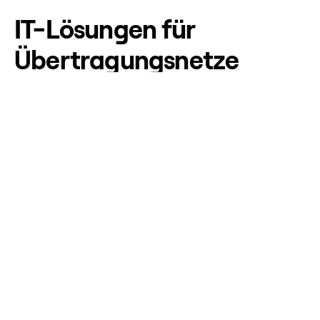
IT-Lösungen für
Übertragungsnetze
Die TSO Business Service Suite bietet eine
ganzheitliche IT-Lösung für
Übertragungsnetzbetreiber (TSOs). Wir unterstützen
Sie bei der Digitalisierung Ihrer Kernprozesse – von der
Netzplanung bis hin zum operativen Betrieb, sicher
und zukunftsorientiert.
Leistungsspektrum
Vorteile
Unsere Kompetenzen
Ansprechpartner