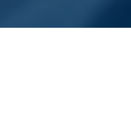
Home
/
Karriere
/
Ausbildung bei BTC
/
Ausbildung
/
Kaufmann Kauffrau für Büromanagement
Was erwartet dich?
Als Kaufmann für Büromanagement (w/m/d) kümmerst
Du dich im Unternehmen um komplexe Büro- und
Geschäftsprozesse. Du hast zum Beispiel Einsätze im
Einkauf, Vertrieb, Rechnungswesen & Controlling und
im Personalbereich und lernst hier alle
kaufmännischen Vorgänge kennen.