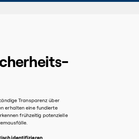
icherheits-
lständige Transparenz über
n erhalten eine fundierte
ennen frühzeitig potenzielle
temausfälle.
sch identifizieren