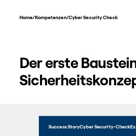
Home
/
Kompetenzen
/
Cyber Security Check
Der erste Baustein
Sicherheitskonze
Success Story
Cyber Security-Check
Ex