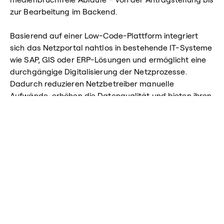
medienbruchfreie Abläufe – von der Antragstellung bis
zur Bearbeitung im Backend.
Basierend auf einer Low-Code-Plattform integriert
sich das Netzportal nahtlos in bestehende IT-Systeme
wie SAP, GIS oder ERP-Lösungen und ermöglicht eine
durchgängige Digitalisierung der Netzprozesse.
Dadurch reduzieren Netzbetreiber manuelle
Aufwände, erhöhen die Datenqualität und bieten ihren
Kunden moderne digitale Services rund um
Netzanschluss, Einspeisung und Inbetriebnahme.
Module
Benefits
Erfolgsgeschichten