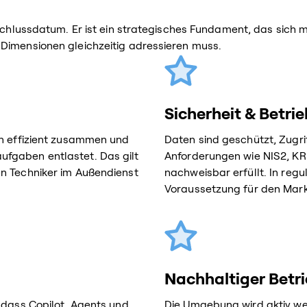
schlussdatum. Er ist ein strategisches Fundament, das sich mi
 Dimensionen gleichzeitig adressieren muss.
Sicherheit & Betri
en effizient zusammen und
Daten sind geschützt, Zugri
fgaben entlastet. Das gilt
Anforderungen wie NIS2, KR
en Techniker im Außendienst
nachweisbar erfüllt. In regu
Voraussetzung für den Mar
Nachhaltiger Betr
 dass Copilot, Agents und
Die Umgebung wird aktiv weit