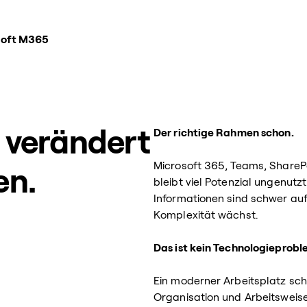
soft M365
n verändert
Der richtige Rahmen schon.
Microsoft 365, Teams, SharePo
en.
bleibt viel Potenzial ungenutz
Informationen sind schwer auf
Komplexität wächst.
Das ist kein Technologieprobl
Ein moderner Arbeitsplatz sc
Organisation und Arbeitsweis