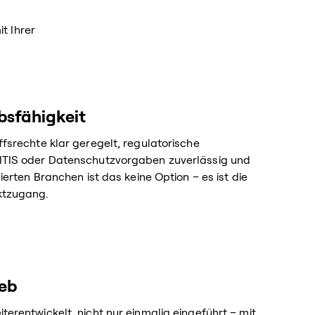
t Ihrer
ebsfähigkeit
ffsrechte klar geregelt, regulatorische
ITIS oder Datenschutzvorgaben zuverlässig und
lierten Branchen ist das keine Option – es ist die
ktzugang.
ieb
erentwickelt, nicht nur einmalig eingeführt – mit