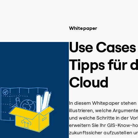
Whitepaper
Use Cases
Tipps für 
Cloud
In diesem Whitepaper stehen 
illustrieren, welche Argument
und welche Schritte in der Vor
erweitern Sie Ihr GIS-Know-how
zukunftssicher aufzustellen 