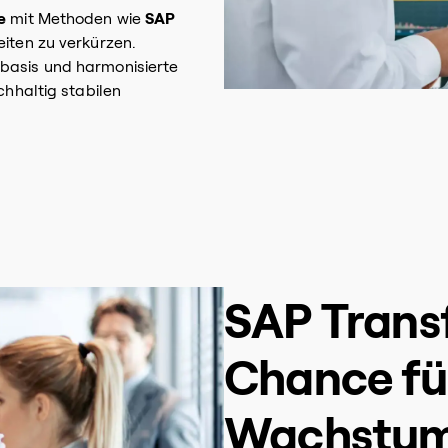
e
mit Methoden wie
SAP
eiten zu verkürzen.
nbasis und harmonisierte
chhaltig stabilen
SAP Trans
Chance fü
Wachstu