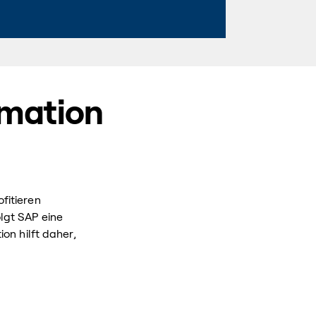
rmation
fitieren
lgt SAP eine
on hilft daher,