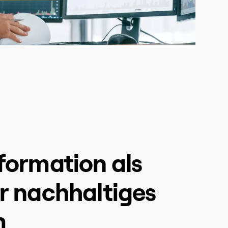
formation als
r nachhaltiges
m