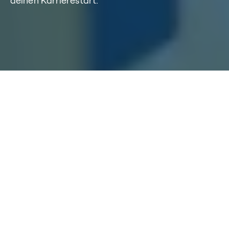
deinen Karrierestart.
Home
/
Karriere
/
Ausbildung bei BTC
/
Duales Studium bei BTC
Studium oder Geld
verdienen? Warum nicht
beides!
Starte dein duales Studium bei BTC und tauch direkt in