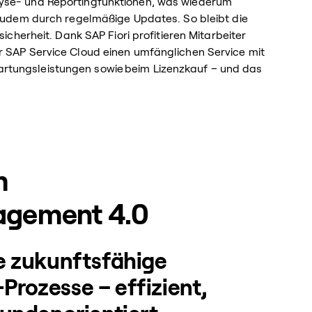
alyse- und Reportingfunktionen, was wiederum
udem durch regelmäßige Updates. So bleibt die
erheit. Dank SAP Fiori profitieren Mitarbeiter
er SAP Service Cloud einen umfänglichen Service mit
artungsleistungen sowie beim Lizenzkauf – und das
m
agement 4.0
ie zukunftsfähige
rozesse – effizient,