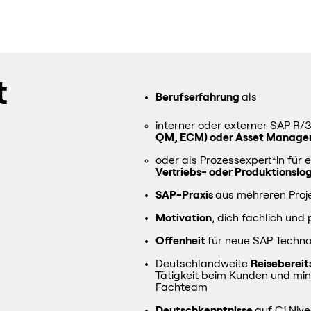
t
Berufserfahrung
als
interner oder externer SAP R/
QM, ECM) oder Asset Manage
oder als Prozessexpert*in für 
Vertriebs- oder Produktionsl
SAP-Praxis
aus mehreren Proj
Motivation
, dich fachlich und
Offenheit
für neue SAP Techno
Deutschlandweite
Reiseberei
Tätigkeit beim Kunden und min
Fachteam
Deutschkenntnisse
auf C1 Niv