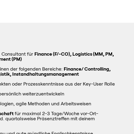
3 Consultant für
Finance (F/-CO), Logistics (MM, PM,
ment (PM)
einen der folgenden Bereiche:
Finance/ Controlling,
ogistik, Instandhaltungsmanagement
ekten oder Prozesskenntnisse aus der Key-User Rolle
 persönlich weiterzuentwickeln
logien, agile Methoden und Arbeitsweisen
tschaft
für maximal 2-3 Tage/Woche vor-Ort-
d. quartalsweise Präsenztreffen mit deinem
eau und gute mündliche Englischkenntnisse