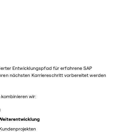
turierter Entwicklungspfad für erfahrene SAP
 ihren nächsten Karriereschritt vorbereitet werden
n
kombinieren wir:
g
Weiterentwicklung
 Kundenprojekten