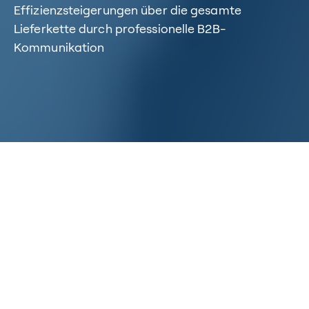
Effizienzsteigerungen über die gesamte
Lieferkette durch professionelle B2B-
Kommunikation
Home
/
Kompetenzen
/
B2B-EDI-Prozesse
BTC ist Spezialist für EDI-
Prozesse
Wir managen Ihr gesamtes B2B-Netzwerk und