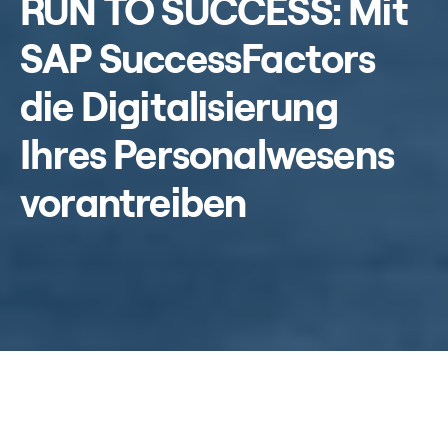
RUN TO SUCCESS: Mit
SAP SuccessFactors
die Digitalisierung
Ihres Personalwesens
vorantreiben
Home
/
Kompetenzen
/
SAP SuccessFactors