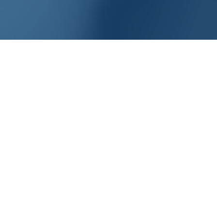
Home
/
Kompetenzen
/
Generative AI
Wie funktioniert
Generative AI?
Generative AI ist eine Form der künstlichen Intelligenz,
die darauf abzielt, neue Inhalte oder Daten zu
erzeugen, die von den vorhandenen Daten oder
Informationen abgeleitet sind.
Generative AI verwendet in der Regel Techniken des