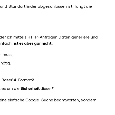
nd Standortfinder abgeschlossen ist, fängt die
 der ich mittels HTTP-Anfragen Daten generiere und
einfach,
ist es aber gar nicht:
n muss,
nötig.
as Base64-Format?
t es um die
Sicherheit
dieser?
h eine einfache Google-Suche beantworten, sondern