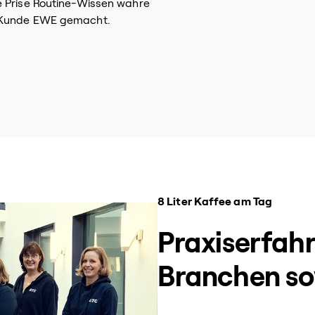
e Prise Routine-Wissen wahre
r Kunde EWE gemacht.
8 Liter Kaffee am Tag
Praxiserfah
Branchen so