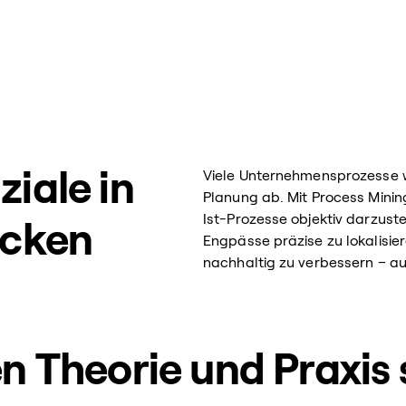
iale in
Viele Unternehmensprozesse we
Planung ab. Mit Process Minin
Ist-Prozesse objektiv darzuste
ecken
Engpässe präzise zu lokalisie
nachhaltig zu verbessern – a
n Theorie und Praxis 