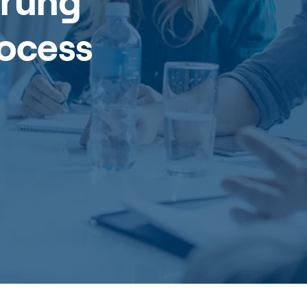
erung
rocess