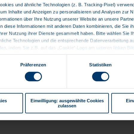
okies und ähnliche Technologien (z. B. Tracking-Pixel) verwen
 um Inhalte und Anzeigen zu personalisieren und Analysen zur 
nformationen über Ihre Nutzung unserer Website an unsere Partn
n diese Informationen mit anderen Daten kombinieren, die Sie ih
hrer Nutzung ihrer Dienste gesammelt haben. Bitte wählen Sie I
nliche Technologien und die entsprechende Datenverarbeitung au
ufen, indem Sie z.B. auf das „Cookie“-Logo am unteren linken Bi
ie gewünschten Einstellungen vornehmen. Weitere Informationen
ung, die Verwendung von Cookies und anderen Technologien, die 
Präferenzen
Statistiken
rmittlung in Drittländer und Ihre Rechte nach der DSGVO finde
r können Sie außerdem unser
Impressum einsehen
.
Kampagnenmanager *in
ies
Einwilligung: ausgewählte Cookies
Ein
zulassen