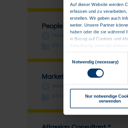
Auf dieser Website werden Co
erfassen und zu verarbeiten,
erstellen. Wir geben auch I
weiter. Unsere Partner könne
People Lead *
haben oder die sie während I
Festanstellung
in Bezug auf Cookies und äh
Einwilligung jederzeit widerr
BTC IT Services GmbH
Banner wieder aufrufen und d
Einwilligungsauswahl
betreffenden Datenverarbeit
Notwendig (necessary)
Datenempfänger, die Datenübe
Datenschutzerklärung
. Hie
Marketing Manager *in / 
Festanstellung
Nur notwendige Cook
BTC AG
verwenden
Atlassian Consultant *