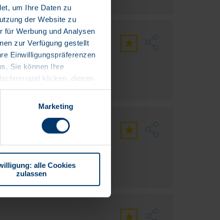
det, um Ihre Daten zu
Nutzung der Website zu
er für Werbung und Analysen
nen zur Verfügung gestellt
hre Einwilligungspräferenzen
s. Sie können Ihre
ldschirmrand klicken, diesen
 über die Einzelheiten der
Speicherdauer, die
Marketing
n Sie in unserer
willigung: alle Cookies
zulassen