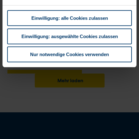
Datenübermittlung in Drittländer und Ihre Rechte nach
BTC AG
der DSGVO finden Sie in unserer
Einwilligung: alle Cookies zulassen
Datenschutzerklärung
. Hier können Sie außerdem
unser
Impressum einsehen
.
Einwilligung: ausgewählte Cookies zulassen
Atlassian Consultant *
Festanstellung
Nur notwendige Cookies verwenden
BTC AG
Mehr laden