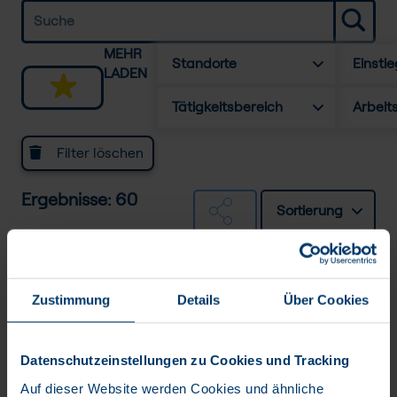
MEHR
Standorte
Einstie
LADEN
Tätigkeitsbereich
Arbeit
Filter löschen
Ergebnisse: 60
Sortierung
Testmanager *in /
Testautomatisierung IT-Projekte
Zustimmung
Details
Über Cookies
Festanstellung
BTC AG
Datenschutzeinstellungen zu Cookies und Tracking
Auf dieser Website werden Cookies und ähnliche