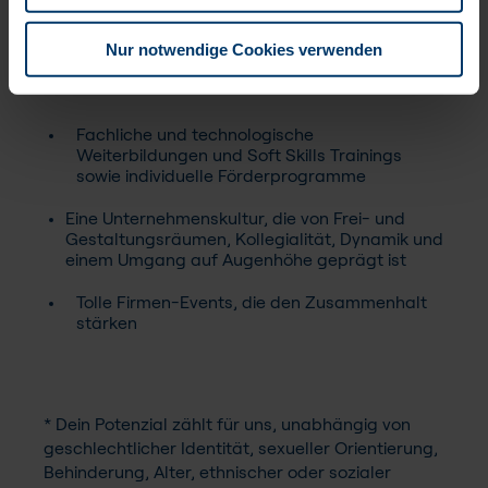
Freiraum für Innovation
Nur notwendige Cookies verwenden
Flexible Jahresarbeitszeit auf Basis von 40
Wochenstunden, 27 Ferientagen
Fachliche und technologische
Weiterbildungen und Soft Skills Trainings
sowie individuelle Förderprogramme
Eine Unternehmenskultur, die von Frei- und
Gestaltungsräumen, Kollegialität, Dynamik und
einem Umgang auf Augenhöhe geprägt ist
Tolle Firmen-Events, die den Zusammenhalt
stärken
* Dein Potenzial zählt für uns, unabhängig von
geschlechtlicher Identität, sexueller Orientierung,
Behinderung, Alter, ethnischer oder sozialer