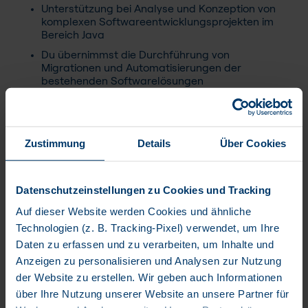
Unterstützung bei Analyse und Konzeption von
komplexen Softwareentwicklungsprojekten im
Bereich Java
Du übernimmst die Durchführung von
Migrationen und Automatisierungen der
bestehenden Softwarelösungen
Mitarbeit bei technischen Lösungskonzepten
Integration der Softwarekomponenten in die
Betriebsumgebungen in Zusammenarbeit mit
Zustimmung
Details
Über Cookies
unseren System Engineering Spezialisten
Implementation von Continuous Integration
Entwicklungsumgebungen
Datenschutzeinstellungen zu Cookies und Tracking
Auf dieser Website werden Cookies und ähnliche
Das bringst du mit
Technologien (z. B. Tracking-Pixel) verwendet, um Ihre
Hochschulabschluss (ETH, FH, Uni, HF) in
Daten zu erfassen und zu verarbeiten, um Inhalte und
Informatik oder einem ähnlichen Bereich sowie
Anzeigen zu personalisieren und Analysen zur Nutzung
mindestens drei Jahre Erfahrung in der
der Website zu erstellen. Wir geben auch Informationen
Softwareentwicklung.
über Ihre Nutzung unserer Website an unsere Partner für
Fundierte Kenntnisse in der