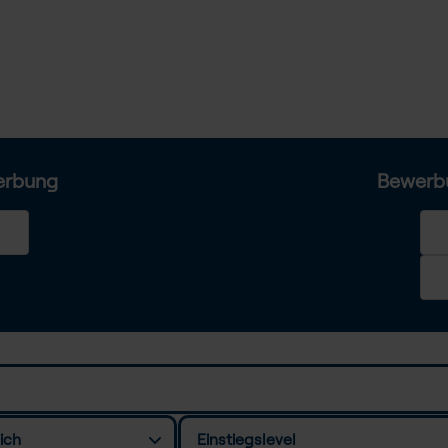
erbung
Bewerb
ich
Einstiegslevel