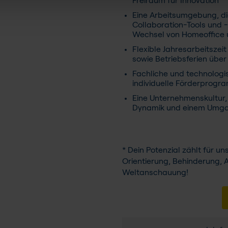
Freiraum für Innovation
Eine Arbeitsumgebung, d
Collaboration-Tools und 
Wechsel von Homeoffice u
Flexible Jahresarbeitsze
sowie Betriebsferien übe
Fachliche und technologis
individuelle Förderprog
Eine Unternehmenskultur, 
Dynamik und einem Umga
* Dein Potenzial zählt für u
Orientierung, Behinderung, A
Weltanschauung!