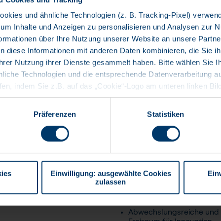
okies und ähnliche Technologien (z. B. Tracking-Pixel) verwen
 um Inhalte und Anzeigen zu personalisieren und Analysen zur 
Das bringst du mit
nformationen über Ihre Nutzung unserer Website an unsere Partn
Abgeschlossene/s Studiu
n diese Informationen mit anderen Daten kombinieren, die Sie ih
Kenntnisse in SAP ABAP O
hrer Nutzung ihrer Dienste gesammelt haben. Bitte wählen Sie I
von SAP UI5 Apps.
nliche Technologien und die entsprechende Datenverarbeitung au
Erfahrung mit Web-Entwi
ufen, indem Sie z.B. auf das „Cookie“-Logo am unteren linken Bi
Erfahrungen in der Umset
ie gewünschten Einstellungen vornehmen. Weitere Informationen
ung, die Verwendung von Cookies und anderen Technologien, die 
Du hast Interesse daran, 
Präferenzen
Statistiken
einzuarbeiten, dein Wisse
rmittlung in Drittländer und Ihre Rechte nach der DSGVO finde
Themenbereich mitzuges
r können Sie außerdem unser
Impressum einsehen
.
Gute Deutsch- und Engli
Bereitschaft zu partiell
oder Präsentationen vor 
ies
Einwilligung: ausgewählte Cookies
Ein
zulassen
Das bieten wir dir
Abwechslungsreiche und 