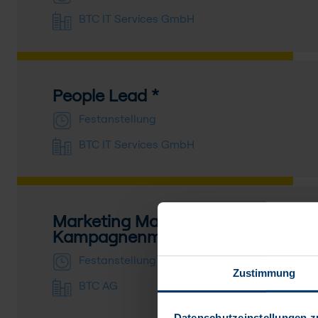
BTC IT Services GmbH
People Lead *
Festanstellung
BTC IT Services GmbH
Marketing Manager *in /
Kampagnenmanager *in
Festanstellung
Zustimmung
BTC AG
Datenschutzeinstellungen z