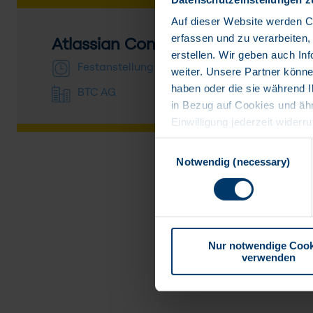
Auf dieser Website werden Co
erfassen und zu verarbeiten,
Atlassian Consultant *
erstellen. Wir geben auch I
Festanstellung
weiter. Unsere Partner könne
haben oder die sie während I
BTC AG
in Bezug auf Cookies und äh
Einwilligung jederzeit widerr
Banner wieder aufrufen und d
Einwilligungsauswahl
Mehr laden
betreffenden Datenverarbeit
Notwendig (necessary)
Datenempfänger, die Datenübe
Datenschutzerklärung
. Hie
Nur notwendige Cook
verwenden