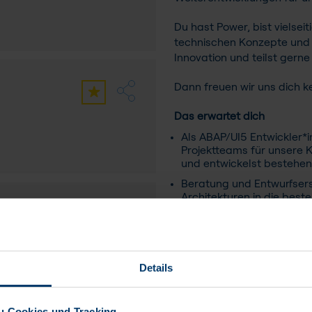
Du hast Power, bist vielsei
technischen Konzepte und 
Innovation und teilst gern
Dann freuen wir uns dich 
Das erwartet dich
Als ABAP/UI5 Entwickler*in
Projektteams für unsere 
und entwickelst bestehe
Beratung und Entwurfsers
Architekturen in die be
Bei Neuentwicklungen has
Workshops die Anforderun
Lösung.
Du übernimmst die Entwurf
Details
Entwicklungen in besteh
Du prüfst die im SAP Sta
nach Kundenanforderung
u Cookies und Tracking