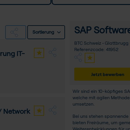
SAP Softwaree
Sortierung
BTC Schweiz • Glattbrugg 
Referenzcode: 41952
rung IT-
Jetzt bewerben
Wir sind ein 10-köpfiges 
welche mit agilen Methode
umsetzen.
 / Network
Bei uns stehen spannende 
bieten Freiräume, um geme
Weiterentwicklungen für u