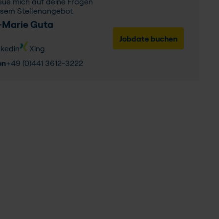
reue mich auf deine Fragen
esem Stellenangebot
-Marie Guta
Jobdate buchen​
nkedin
Xing
on
+49 (0)441 3612-3222