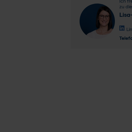
Ich f
zu di
Lisa
Li
Telef